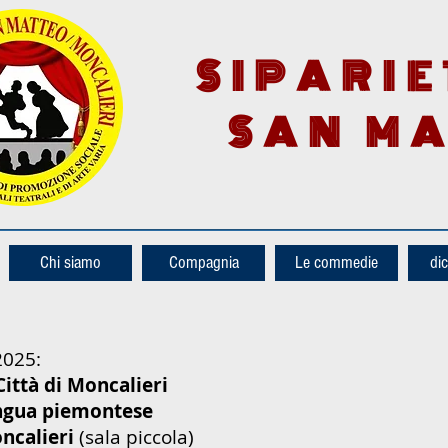
SIPARIE
SAN M
Chi siamo
Compagnia
Le commedie
dic
2025:
Città di Moncalieri
ingua piemontese
ncalieri
(sala piccola)