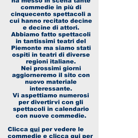
ha messo in scena tante
commedie in più di
cinquecento spettacoli a
cui hanno recitato decine
e decine di attori.
Abbiamo fatto spettacoli
in tantissimi teatri del
Piemonte ma siamo stati
ospiti in teatri di diverse
regioni italiane.
Nei prossimi giorni
aggiorneremo il sito con
nuovo materiale
interessante.
Vi aspettiamo numerosi
per divertirvi con gli
spettacoli in calendario
con nuove commedie.
Clicca
qui
per vedere le
commedie e clicca
qui
per